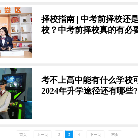
择校指南 | 中考前择校还
校？中考前择校真的有必
考不上高中能有什么学校可
2024年升学途径还有哪些?
首页
上一页
2
3
4
下一页
末页