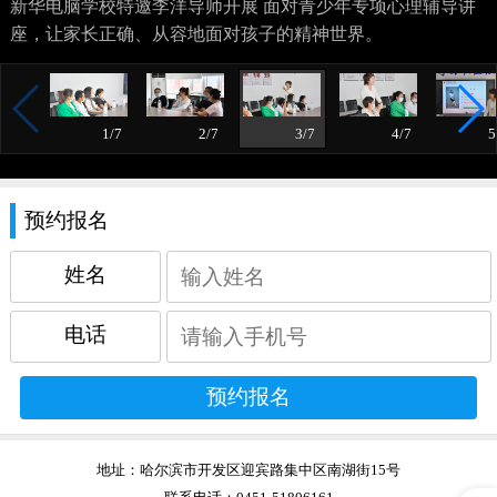
新华电脑学校特邀李洋导师开展 面对青少年专项心理辅导讲
座，让家长正确、从容地面对孩子的精神世界。
1/7
2/7
3/7
4/7
5
预约报名
姓名
电话
地址：
哈尔滨市开发区迎宾路集中区南湖街15号